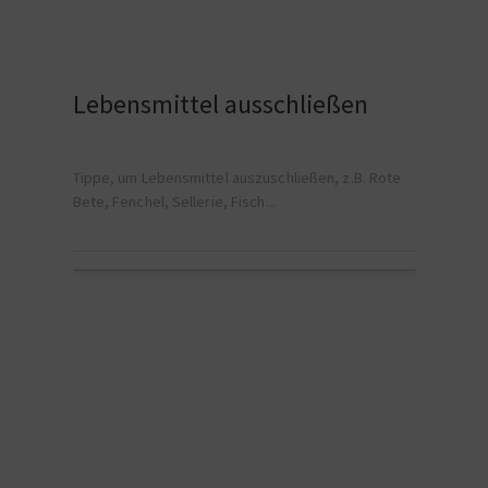
Lebensmittel ausschließen
Tippe, um Lebensmittel auszuschließen, z.B. Rote
Bete, Fenchel, Sellerie, Fisch...