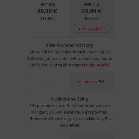
einmalig
einmalig
89,99
€
119,99
€
119,99
€
159,99
€
100% erstattbar!
Volle Kostenerstattung
Als zertifizierter Präventionskurs nach § 20
SGB V so gut, dass deine Krankenkasse bis zu
100% der Kosten übernimmt (
Mehr Details
)
0 €
mindestens 75 €
Flexibel & vielfältig
50+ personalisierte Gerichtalternativen pro
Mahlzeit, 16.000+ Rezepte, Rezept-Filter,
Lebensmittel bevorzugen / ausschließen, Plan
pausierbar