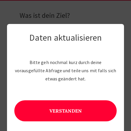
Was ist dein Ziel?
Wir nutzen dein Ziel um dein Programm optimal auf
Daten aktualisieren
dich anzupassen.
Bitte geh nochmal kurz durch deine
vorausgefüllte Abfrage und teile uns mit falls sich
etwas geändert hat.
Deine Ernährungsweise
VERSTANDEN
Bitte wähle deine Ernährungsweise aus. Du kannst
deine Angaben später
jederzeit selbst anpassen
.