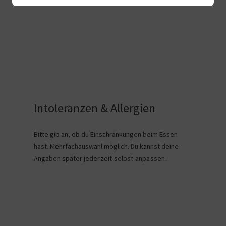
Intoleranzen & Allergien
Bitte gib an, ob du Einschränkungen beim Essen
hast. Mehrfachauswahl möglich. Du kannst deine
Angaben später
jederzeit selbst anpassen
.