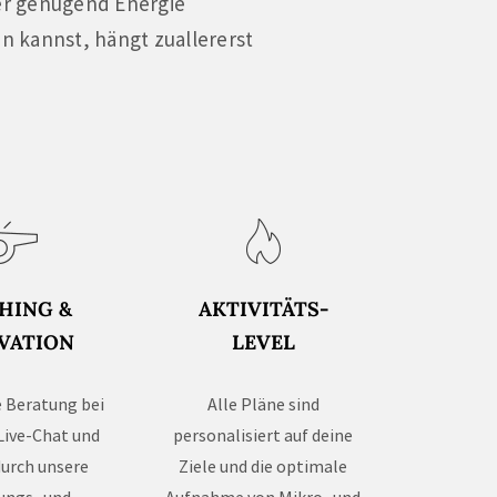
er genügend Energie
n kannst, hängt zuallererst
HING &
AKTIVITÄTS-
VATION
LEVEL
 Beratung bei
Alle Pläne sind
Live-Chat und
personalisiert auf deine
durch unsere
Ziele und die optimale
ungs- und
Aufnahme von Mikro- und