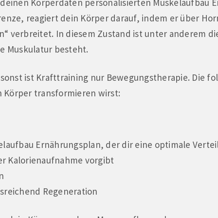
h deinen Körperdaten personalisierten Muskelaufbau 
Grenze, reagiert dein Körper darauf, indem er über H
“ verbreitet. In diesem Zustand ist unter anderem di
ie Muskulatur besteht.
– sonst ist Krafttraining nur Bewegungstherapie. Die f
 Körper transformieren wirst:
elaufbau Ernährungsplan, der dir eine optimale Verte
er Kalorienaufnahme vorgibt
n
usreichend Regeneration