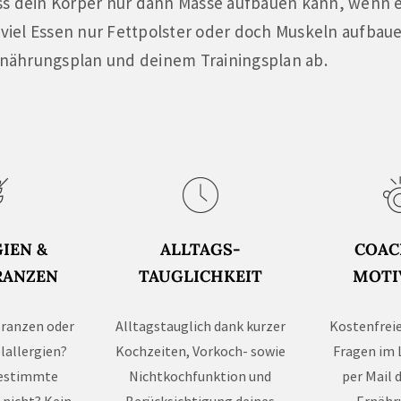
ss dein Körper nur dann Masse aufbauen kann, wenn 
iel Essen nur Fettpolster oder doch Muskeln aufbaue
nährungsplan und deinem Trainingsplan ab.
IEN &
ALLTAGS-
COAC
RANZEN
TAUGLICHKEIT
MOTI
eranzen oder
Alltagstauglich dank kurzer
Kostenfreie
lallergien?
Kochzeiten, Vorkoch- sowie
Fragen im 
bestimmte
Nichtkochfunktion und
per Mail 
 nicht? Kein
Berücksichtigung deines
Ernähr